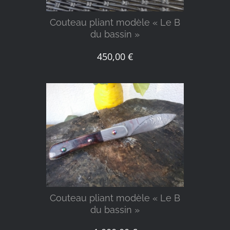
Couteau pliant modèle « Le B
du bassin »
450,00
€
DÉTAILS
Couteau pliant modèle « Le B
du bassin »