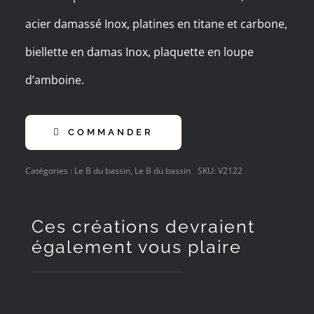
acier damassé Inox, platines en titane et carbone,
biellette en damas Inox, plaquette en loupe
d’amboine.
COMMANDER
Catégories :
Le B du bassin
,
Le B du bassin
SKU:
V2122
Ces créations devraient
également vous plaire