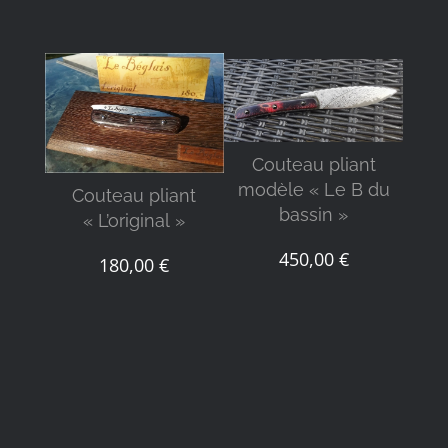
DÉTAILS
DÉTAILS
C
Couteau pliant
mod
modèle « Le B du
Couteau pliant
bassin »
« L’original »
450,00
€
180,00
€