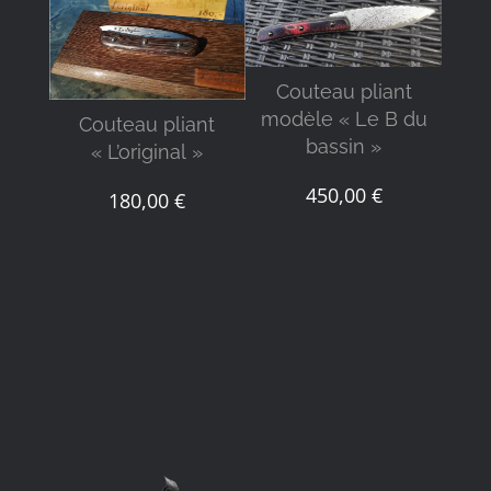
DÉTAILS
DÉTAILS
C
Couteau pliant
mod
modèle « Le B du
Couteau pliant
bassin »
« L’original »
450,00
€
180,00
€