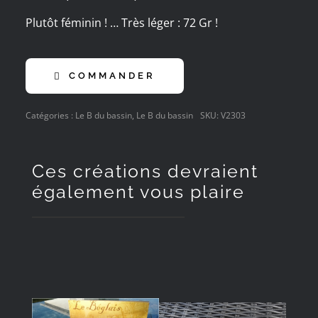
Plutôt féminin ! … Très léger : 72 Gr !
COMMANDER
Catégories :
Le B du bassin
,
Le B du bassin
SKU:
V2303
Ces créations devraient
également vous plaire