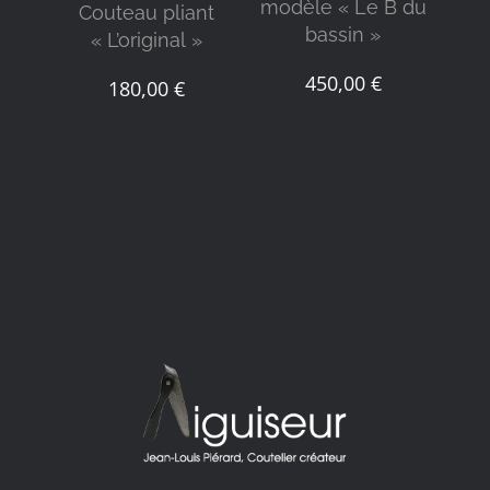
mod
modèle « Le B du
Couteau pliant
bassin »
« L’original »
450,00
€
180,00
€