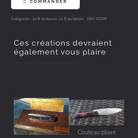
COMMANDER
Catégories :
Le B du bassin
,
Le B du bassin
SKU:
V2206
Ces créations devraient
également vous plaire
DÉTAILS
DÉTAILS
C
Couteau pliant