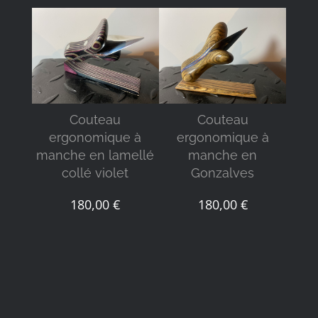
DÉTAILS
DÉTAILS
Couteau
Couteau
ergonomique à
ergonomique à
er
manche en lamellé
manche en
man
collé violet
Gonzalves
s
180,00
€
180,00
€