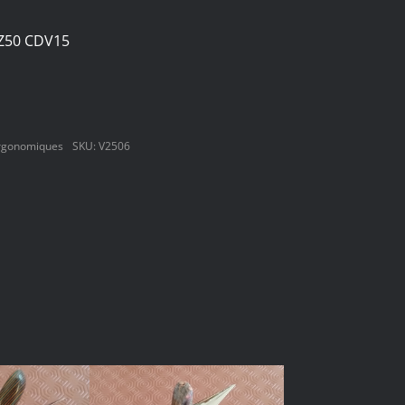
 Z50 CDV15
Ergonomiques
SKU:
V2506