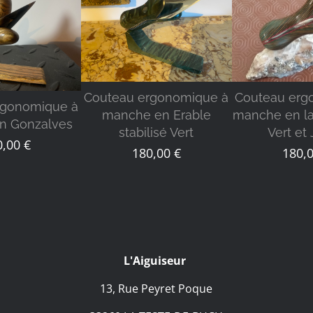
DÉTAILS
DÉTA
TAILS
Couteau ergonomique à
Couteau erg
rgonomique à
manche en Erable
manche en la
n Gonzalves
stabilisé Vert
Vert et
0,00
€
180,00
€
180,
L'Aiguiseur
13, Rue Peyret Poque