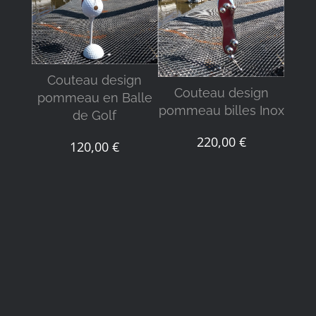
DÉTAILS
DÉTAILS
Couteau design
Co
Couteau design
pommeau en Balle
pomm
pommeau billes Inox
de Golf
220,00
€
120,00
€