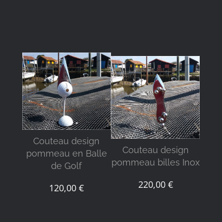
DÉTAILS
DÉTAILS
Couteau design
Co
Couteau design
pommeau en Balle
pomm
pommeau billes Inox
de Golf
220,00
€
120,00
€